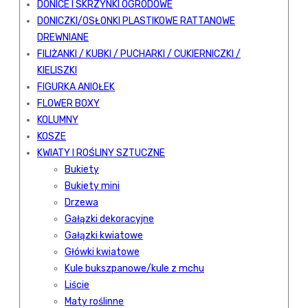
DONICE I SKRZYNKI OGRODOWE
DONICZKI/OSŁONKI PLASTIKOWE RATTANOWE
DREWNIANE
FILIŻANKI / KUBKI / PUCHARKI / CUKIERNICZKI /
KIELISZKI
FIGURKA ANIOŁEK
FLOWER BOXY
KOLUMNY
KOSZE
KWIATY I ROŚLINY SZTUCZNE
Bukiety
Bukiety mini
Drzewa
Gałązki dekoracyjne
Gałązki kwiatowe
Główki kwiatowe
Kule bukszpanowe/kule z mchu
Liście
Maty roślinne