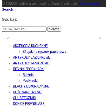
© 2022 Wszelkie prawa zastrzeżone. Created by
Swift Agency
.
Search
Szukaj:
AKCESORIA KUCHENNE
Stojak na ręcznik papierowy
ARTYKUŁY ŁAZIENKOWE
ARTYKUŁY IMPREZOWE
BIEŻNIKI/PODKŁADKI
Bieżniki
Podkładki
BLACHY DEKORACYJNE
BOŻE NARODZENIE
CHUSTECZNIKI
DONICE FIBERGLASS