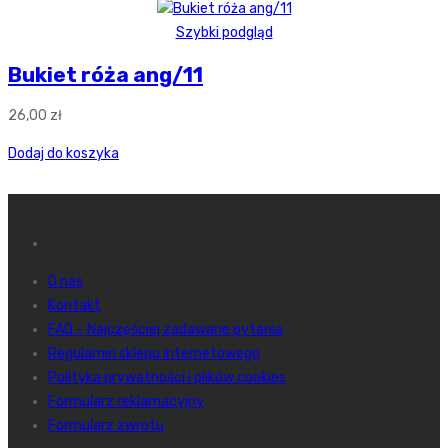
Szybki podgląd
Bukiet róża ang/11
26,00
zł
Dodaj do koszyka
O nas
Kontakt
FAQ – Najczęściej zadawane pytania
Regulamin sklepu internetowego
Polityka prywatności i plików cookies
Formularz reklamacyjny
Formularz zwrotu