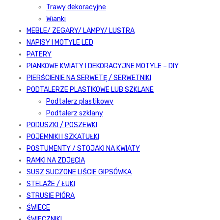
Trawy dekoracyjne
Wianki
MEBLE/ ZEGARY/ LAMPY/ LUSTRA
NAPISY I MOTYLE LED
PATERY
PIANKOWE KWIATY I DEKORACYJNE MOTYLE – DIY
PIERŚCIENIE NA SERWETĘ / SERWETNIKI
PODTALERZE PLASTIKOWE LUB SZKLANE
Podtalerz plastikowy
Podtalerz szklany
PODUSZKI / POSZEWKI
POJEMNIKI I SZKATUŁKI
POSTUMENTY / STOJAKI NA KWIATY
RAMKI NA ZDJĘCIA
SUSZ SUCZONE LIŚCIE GIPSÓWKA
STELAŻE / ŁUKI
STRUSIE PIÓRA
ŚWIECE
ŚWIECZNIKI