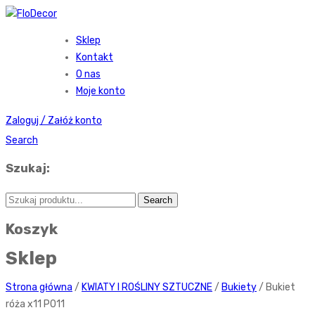
Sklep
Kontakt
O nas
Moje konto
Zaloguj / Załóż konto
Search
Szukaj:
Koszyk
Sklep
Strona główna
/
KWIATY I ROŚLINY SZTUCZNE
/
Bukiety
/ Bukiet
róża x11 P011