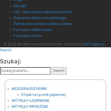
O nas
Kontakt
FAQ – Najczęściej zadawane pytania
Regulamin sklepu internetowego
Polityka prywatności i plików cookies
Formularz reklamacyjny
Formularz zwrotu
© 2022 Wszelkie prawa zastrzeżone. Created by
Swift Agency
.
Search
Szukaj:
AKCESORIA KUCHENNE
Stojak na ręcznik papierowy
ARTYKUŁY ŁAZIENKOWE
ARTYKUŁY IMPREZOWE