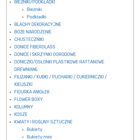
BIEŻNIKI/PODKŁADKI
Bieżniki
Podkładki
BLACHY DEKORACYJNE
BOŻE NARODZENIE
CHUSTECZNIKI
DONICE FIBERGLASS
DONICE I SKRZYNKI OGRODOWE
DONICZKI/OSŁONKI PLASTIKOWE RATTANOWE
DREWNIANE
FILIŻANKI / KUBKI / PUCHARKI / CUKIERNICZKI /
KIELISZKI
FIGURKA ANIOŁEK
FLOWER BOXY
KOLUMNY
KOSZE
KWIATY I ROŚLINY SZTUCZNE
Bukiety
Bukiety mini