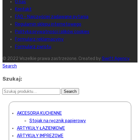
O nas
Kontakt
FAQ – Najczęściej zadawane pytania
Regulamin sklepu internetowego
Polityka prywatności i plików cookies
Formularz reklamacyjny
Formularz zwrotu
© 2022 Wszelkie prawa zastrzeżone. Created by
Swift Agency
.
Search
Szukaj:
AKCESORIA KUCHENNE
Stojak na ręcznik papierowy
ARTYKUŁY ŁAZIENKOWE
ARTYKUŁY IMPREZOWE