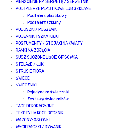
PIERŚCIENIE NA SERWETĘ / SERWETNIKI
PODTALERZE PLASTIKOWE LUB SZKLANE
Podtalerz plastikowy
Podtalerz szklany
PODUSZKI / POSZEWKI
POJEMNIKI I SZKATUŁKI
POSTUMENTY / STOJAKI NA KWIATY
RAMKI NA ZDJĘCIA
SUSZ SUCZONE LIŚCIE GIPSÓWKA
STELAŻE / ŁUKI
STRUSIE PIÓRA
ŚWIECE
ŚWIECZNIKI
Pojedyncze świeczniki
Zestawy świeczników
TACE DEKORACYJNE
TEKSTYLIA KOCE RĘCZNIKI
WAZONY/OSŁONKI
WYCIERACZKI / DYWANIKI