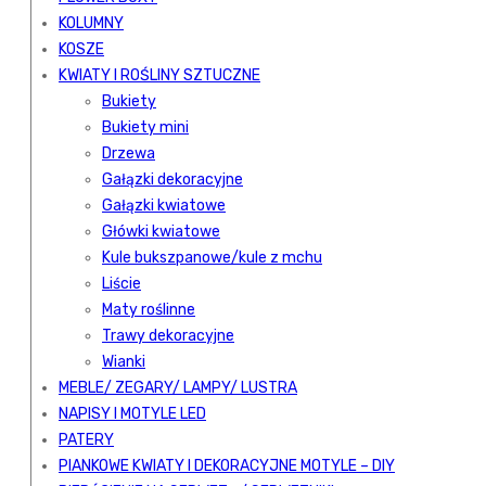
KOLUMNY
KOSZE
KWIATY I ROŚLINY SZTUCZNE
Bukiety
Bukiety mini
Drzewa
Gałązki dekoracyjne
Gałązki kwiatowe
Główki kwiatowe
Kule bukszpanowe/kule z mchu
Liście
Maty roślinne
Trawy dekoracyjne
Wianki
MEBLE/ ZEGARY/ LAMPY/ LUSTRA
NAPISY I MOTYLE LED
PATERY
PIANKOWE KWIATY I DEKORACYJNE MOTYLE – DIY