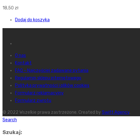
18,50
zł
Dodaj do koszyka
O nas
Kontakt
FAQ – Najczęściej zadawane pytania
Regulamin sklepu internetowego
Polityka prywatności i plików cookies
Formularz reklamacyjny
Formularz zwrotu
© 2022 Wszelkie prawa zastrzeżone. Created by
Swift Agency
.
Search
Szukaj: