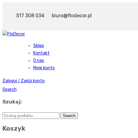
517 308 034
biuro@flodecor.pl
Sklep
Kontakt
O nas
Moje konto
Zaloguj / Załóż konto
Search
Szukaj:
Koszyk