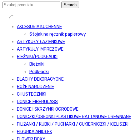
AKCESORIA KUCHENNE
Stojak na ręcznik papierowy
ARTYKUŁY ŁAZIENKOWE
ARTYKUŁY IMPREZOWE
BIEŻNIKI/PODKŁADKI
Bieżniki
Podkładki
BLACHY DEKORACYJNE
BOŻE NARODZENIE
CHUSTECZNIKI
DONICE FIBERGLASS
DONICE I SKRZYNKI OGRODOWE
DONICZKI/OSŁONKI PLASTIKOWE RATTANOWE DREWNIANE
FILIŻANKI / KUBKI / PUCHARKI / CUKIERNICZKI / KIELISZKI
FIGURKA ANIOŁEK
FLOWER BOXY