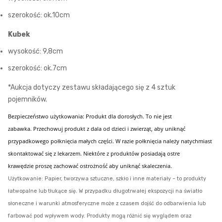
szerokość: ok.10cm
Kubek
wysokość: 9,8cm
szerokość: ok.7cm
*Aukcja dotyczy zestawu składającego się z 4 sztuk
pojemników.
Bezpieczeństwo użytkowania: Produkt dla dorosłych.
T
o nie jest
zabawka.
Przechowuj
produkt
z dala
od
dzieci
i
zwierząt, aby uniknąć
przypadkowego połknięcia małych części. W razie połknięcia
należy
natychmiast
skontaktować się z lekarzem. Niektóre
z
produkt
ów
posiadają ostre
krawędzie
proszę zachować ostrożność
aby
uniknąć
skaleczeni
a.
Użytkowanie: Papier, tworzywa sztuczne, szkło i inne materiały – to produkty
łatwopalne lub tłukące się. W przypadku długotrwałej ekspozycji na światło
słoneczne i warunki atmosferyczne może z czasem dojść do odbarwienia lub
farbować pod wpływem wody. Produkty mogą różnić się wyglądem oraz