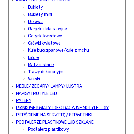
KWIATY I ROŚLINY SZTUCZNE
Bukiety
Bukiety mini
Drzewa
Gałązki dekoracyjne
Gałązki kwiatowe
Główki kwiatowe
Kule bukszpanowe/kule z mchu
Liście
Maty roślinne
Trawy dekoracyjne
Wianki
MEBLE/ ZEGARY/ LAMPY/ LUSTRA
NAPISY I MOTYLE LED
PATERY
PIANKOWE KWIATY I DEKORACYJNE MOTYLE – DIY
PIERŚCIENIE NA SERWETĘ / SERWETNIKI
PODTALERZE PLASTIKOWE LUB SZKLANE
Podtalerz plastikowy