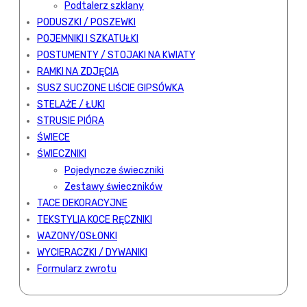
Podtalerz szklany
PODUSZKI / POSZEWKI
POJEMNIKI I SZKATUŁKI
POSTUMENTY / STOJAKI NA KWIATY
RAMKI NA ZDJĘCIA
SUSZ SUCZONE LIŚCIE GIPSÓWKA
STELAŻE / ŁUKI
STRUSIE PIÓRA
ŚWIECE
ŚWIECZNIKI
Pojedyncze świeczniki
Zestawy świeczników
TACE DEKORACYJNE
TEKSTYLIA KOCE RĘCZNIKI
WAZONY/OSŁONKI
WYCIERACZKI / DYWANIKI
Formularz zwrotu