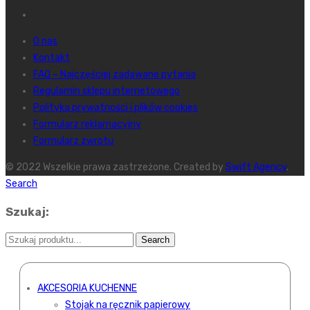
O nas
Kontakt
FAQ – Najczęściej zadawane pytania
Regulamin sklepu internetowego
Polityka prywatności i plików cookies
Formularz reklamacyjny
Formularz zwrotu
© 2022 Wszelkie prawa zastrzeżone. Created by
Swift Agency
.
Search
Szukaj:
AKCESORIA KUCHENNE
Stojak na ręcznik papierowy