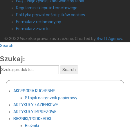
FAQ – Najczęściej zadawane pytania
Regulamin sklepu internetowego
Polityka prywatności i plików cookies
Formularz reklamacyjny
Formularz zwrotu
© 2022 Wszelkie prawa zastrzeżone. Created by
Swift Agency
.
Search
Szukaj:
AKCESORIA KUCHENNE
Stojak na ręcznik papierowy
ARTYKUŁY ŁAZIENKOWE
ARTYKUŁY IMPREZOWE
BIEŻNIKI/PODKŁADKI
Bieżniki