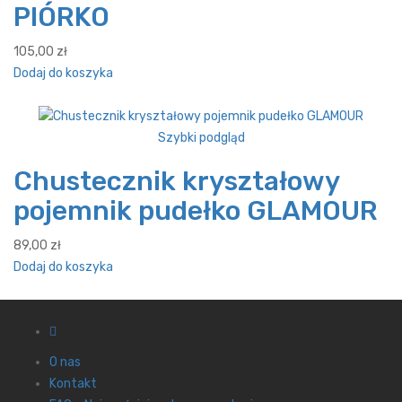
PIÓRKO
105,00
zł
Dodaj do koszyka
Szybki podgląd
Chustecznik kryształowy
pojemnik pudełko GLAMOUR
89,00
zł
Dodaj do koszyka
O nas
Kontakt