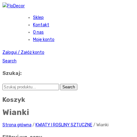
Sklep
Kontakt
O nas
Moje konto
Zaloguj / Załóż konto
Search
Szukaj:
Koszyk
Wianki
Strona główna
/
KWIATY I ROŚLINY SZTUCZNE
/ Wianki