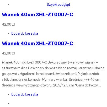
Szybki podgląd
Wianek 40cm XHL-ZT0007-C
42,00
zł
Dodaj do koszyka
Wianek 40cm XHL-ZT0007-C
42,00
zł
Wianek 40cm XHL-ZT0007-C Dekoracyjny świerkowy wianek –
sztuczna roślina Doskonały do wszelkiego rodzaju aranżacji. Można
go łączyć z figurkami, lampionami, świecznikami. Pięknie ozdobi
stół, okno, drzwi, komode. Wymiary wianka : Średnica: -/+ 40 cm
Średnica wewnętrznego otworu: 20,5/12,5 cm *Cena dotyczy …
Dodaj do koszyka