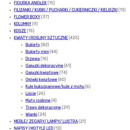
FIGURKA ANIOŁEK
(15)
FILIŻANKI / KUBKI / PUCHARKI / CUKIERNICZKI / KIELISZKI
(13)
FLOWER BOXY
(37)
KOLUMNY
(9)
KOSZE
(15)
KWIATY I ROŚLINY SZTUCZNE
(425)
Bukiety
(82)
Bukiety mini
(44)
Drzewa
(16)
Gałązki dekoracyjne
(61)
Gałązki kwiatowe
(74)
Główki kwiatowe
(60)
Kule bukszpanowe/kule z mchu
(6)
Liście
(26)
Maty roślinne
(4)
Trawy dekoracyjne
(29)
Wianki
(24)
MEBLE/ ZEGARY/ LAMPY/ LUSTRA
(21)
NAPISY I MOTYLE LED
(13)