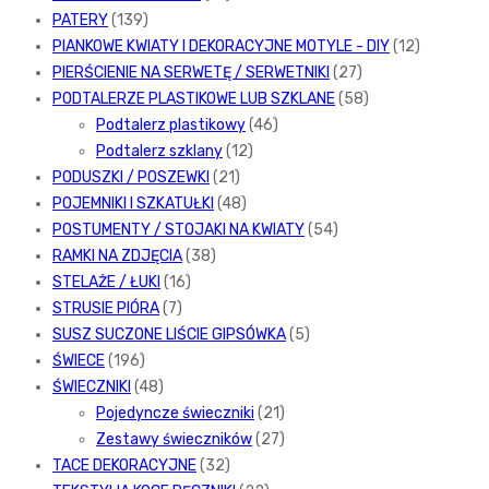
PATERY
(139)
PIANKOWE KWIATY I DEKORACYJNE MOTYLE - DIY
(12)
PIERŚCIENIE NA SERWETĘ / SERWETNIKI
(27)
PODTALERZE PLASTIKOWE LUB SZKLANE
(58)
Podtalerz plastikowy
(46)
Podtalerz szklany
(12)
PODUSZKI / POSZEWKI
(21)
POJEMNIKI I SZKATUŁKI
(48)
POSTUMENTY / STOJAKI NA KWIATY
(54)
RAMKI NA ZDJĘCIA
(38)
STELAŻE / ŁUKI
(16)
STRUSIE PIÓRA
(7)
SUSZ SUCZONE LIŚCIE GIPSÓWKA
(5)
ŚWIECE
(196)
ŚWIECZNIKI
(48)
Pojedyncze świeczniki
(21)
Zestawy świeczników
(27)
TACE DEKORACYJNE
(32)