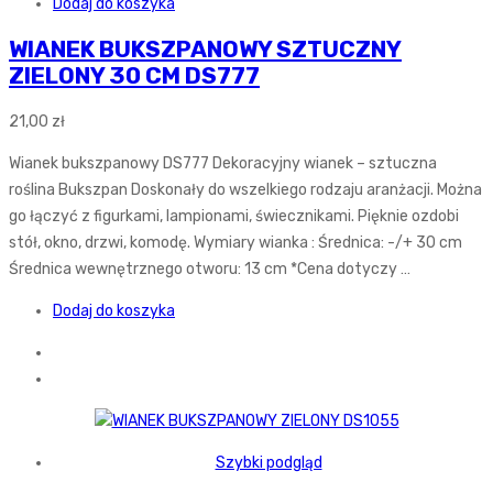
Dodaj do koszyka
WIANEK BUKSZPANOWY SZTUCZNY
ZIELONY 30 CM DS777
21,00
zł
Wianek bukszpanowy DS777 Dekoracyjny wianek – sztuczna
roślina Bukszpan Doskonały do wszelkiego rodzaju aranżacji. Można
go łączyć z figurkami, lampionami, świecznikami. Pięknie ozdobi
stół, okno, drzwi, komodę. Wymiary wianka : Średnica: -/+ 30 cm
Średnica wewnętrznego otworu: 13 cm *Cena dotyczy …
Dodaj do koszyka
Szybki podgląd