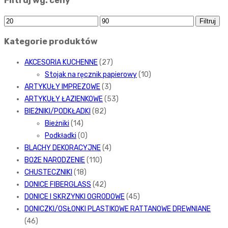
Filtruj wg. ceny
Cena
Cena
Filtruj
min.
maks.
Kategorie produktów
AKCESORIA KUCHENNE
(27)
Stojak na ręcznik papierowy
(10)
ARTYKUŁY IMPREZOWE
(3)
ARTYKUŁY ŁAZIENKOWE
(53)
BIEŻNIKI/PODKŁADKI
(82)
Bieżniki
(14)
Podkładki
(0)
BLACHY DEKORACYJNE
(4)
BOŻE NARODZENIE
(110)
CHUSTECZNIKI
(18)
DONICE FIBERGLASS
(42)
DONICE I SKRZYNKI OGRODOWE
(45)
DONICZKI/OSŁONKI PLASTIKOWE RATTANOWE DREWNIANE
(46)