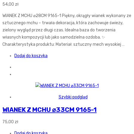
54,00
zł
WIANEK Z MCHU ⌀28CM 9165-1 Piękny, okrągły wianek wykonany ze
sztucznego mchu – trwała dekoracja, która zachowuje świeży,
zielony wygląd przez długi czas. Idealna baza do tworzenia
własnych kompozycji lub jako samodzielna ozdoba. ✨
Charakterystyka produktu: Materiał: sztuczny mech wysokiej …
Dodaj do koszyka
Szybki podgląd
WIANEK Z MCHU ⌀33CM 9165-1
75,00
zł
Dodaj do koszyka