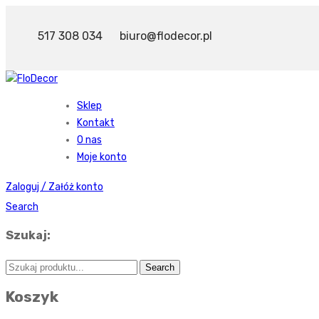
517 308 034
biuro@flodecor.pl
Sklep
Kontakt
O nas
Moje konto
Zaloguj / Załóż konto
Search
Szukaj:
Koszyk