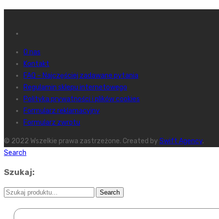
O nas
Kontakt
FAQ – Najczęściej zadawane pytania
Regulamin sklepu internetowego
Polityka prywatności i plików cookies
Formularz reklamacyjny
Formularz zwrotu
© 2022 Wszelkie prawa zastrzeżone. Created by
Swift Agency
.
Search
Szukaj: