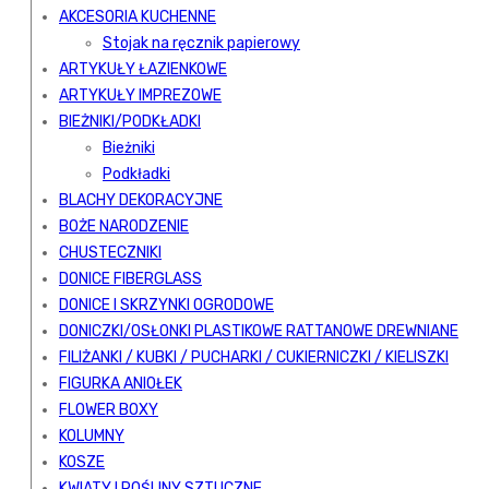
AKCESORIA KUCHENNE
Stojak na ręcznik papierowy
ARTYKUŁY ŁAZIENKOWE
ARTYKUŁY IMPREZOWE
BIEŻNIKI/PODKŁADKI
Bieżniki
Podkładki
BLACHY DEKORACYJNE
BOŻE NARODZENIE
CHUSTECZNIKI
DONICE FIBERGLASS
DONICE I SKRZYNKI OGRODOWE
DONICZKI/OSŁONKI PLASTIKOWE RATTANOWE DREWNIANE
FILIŻANKI / KUBKI / PUCHARKI / CUKIERNICZKI / KIELISZKI
FIGURKA ANIOŁEK
FLOWER BOXY
KOLUMNY
KOSZE
KWIATY I ROŚLINY SZTUCZNE