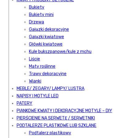
Bukiety
Bukiety mini
Drzewa
Gałązki dekoracyjne
Gałązki kwiatowe
Główki kwiatowe
Kule bukszpanowe/kule z mchu
Liście
Maty roślinne
Trawy dekoracyjne
Wianki
MEBLE/ ZEGARY/ LAMPY/ LUSTRA
NAPISY I MOTYLE LED
PATERY
PIANKOWE KWIATY I DEKORACYJNE MOTYLE – DIY
PIERŚCIENIE NA SERWETĘ / SERWETNIKI
PODTALERZE PLASTIKOWE LUB SZKLANE
Podtalerz plastikowy