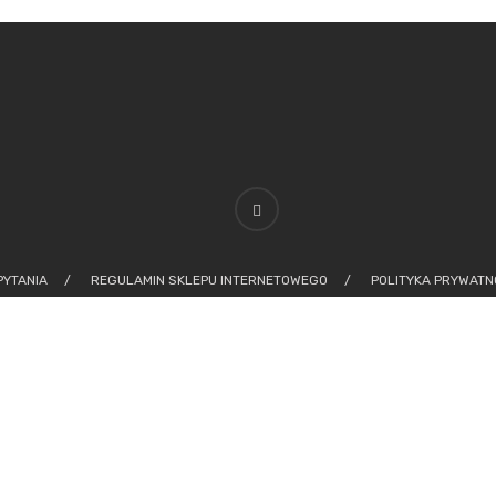
PYTANIA
REGULAMIN SKLEPU INTERNETOWEGO
POLITYKA PRYWATNO
FORMULARZ ZWROTU
© 2022 Wszelkie prawa zastrzeżone. Created by
Swift Agency
.