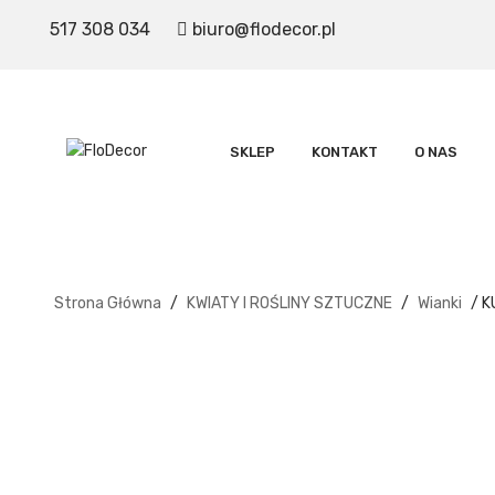
517 308 034
biuro@flodecor.pl
SKLEP
KONTAKT
O NAS
Strona Główna
/
KWIATY I ROŚLINY SZTUCZNE
/
Wianki
/ K