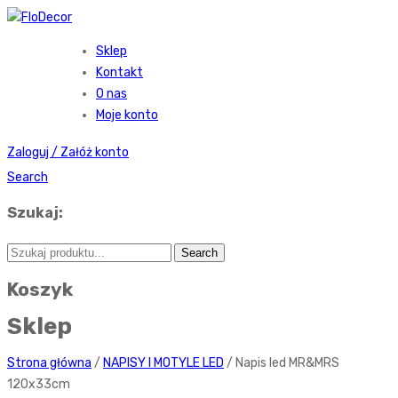
Sklep
Kontakt
O nas
Moje konto
Zaloguj / Załóż konto
Search
Szukaj:
Koszyk
Sklep
Strona główna
/
NAPISY I MOTYLE LED
/ Napis led MR&MRS
120x33cm