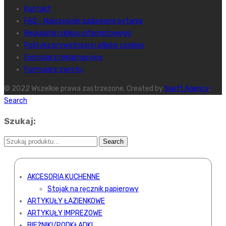
Kontakt
FAQ – Najczęściej zadawane pytania
Regulamin sklepu internetowego
Polityka prywatności i plików cookies
Formularz reklamacyjny
Formularz zwrotu
© 2022 Wszelkie prawa zastrzeżone. Created by
Swift Agency
.
Search
Szukaj:
AKCESORIA KUCHENNE
Stojak na ręcznik papierowy
ARTYKUŁY ŁAZIENKOWE
ARTYKUŁY IMPREZOWE
BIEŻNIKI/PODKŁADKI