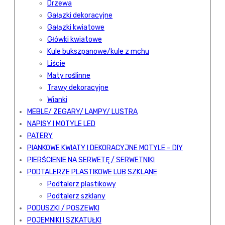
Drzewa
Gałązki dekoracyjne
Gałązki kwiatowe
Główki kwiatowe
Kule bukszpanowe/kule z mchu
Liście
Maty roślinne
Trawy dekoracyjne
Wianki
MEBLE/ ZEGARY/ LAMPY/ LUSTRA
NAPISY I MOTYLE LED
PATERY
PIANKOWE KWIATY I DEKORACYJNE MOTYLE – DIY
PIERŚCIENIE NA SERWETĘ / SERWETNIKI
PODTALERZE PLASTIKOWE LUB SZKLANE
Podtalerz plastikowy
Podtalerz szklany
PODUSZKI / POSZEWKI
POJEMNIKI I SZKATUŁKI