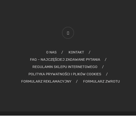
O NAS
KONTAKT
FAQ – NAJCZĘŚCIEJ ZADAWANE PYTANIA
REGULAMIN SKLEPU INTERNETOWEGO
POLITYKA PRYWATNOŚCI I PLIKÓW COOKIES
FORMULARZ REKLAMACYJNY
FORMULARZ ZWROTU
© 2022 Wszelkie prawa zastrzeżone. Created by
Swift Agency
.