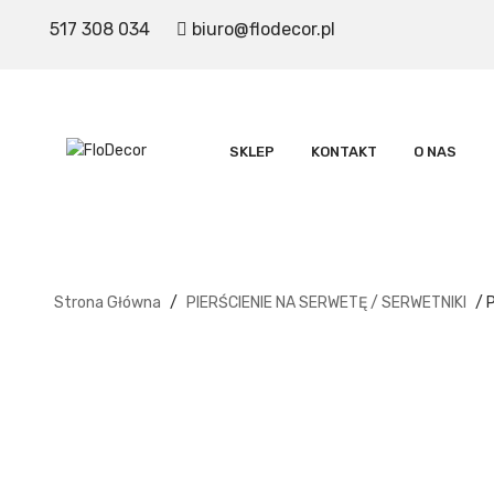
517 308 034
biuro@flodecor.pl
SKLEP
KONTAKT
O NAS
Strona Główna
/
PIERŚCIENIE NA SERWETĘ / SERWETNIKI
/ 