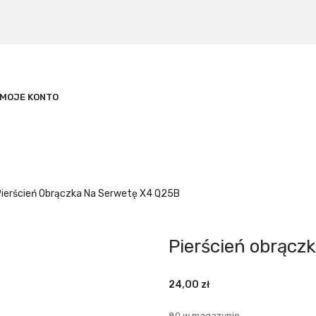
MOJE KONTO
Pierścień Obrączka Na Serwetę X4 Q25B
Pierścień obrącz
24,00
zł
80 w magazynie