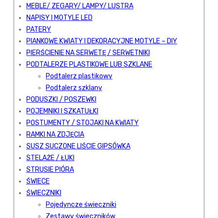
MEBLE/ ZEGARY/ LAMPY/ LUSTRA
NAPISY I MOTYLE LED
PATERY
PIANKOWE KWIATY I DEKORACYJNE MOTYLE – DIY
PIERŚCIENIE NA SERWETĘ / SERWETNIKI
PODTALERZE PLASTIKOWE LUB SZKLANE
Podtalerz plastikowy
Podtalerz szklany
PODUSZKI / POSZEWKI
POJEMNIKI I SZKATUŁKI
POSTUMENTY / STOJAKI NA KWIATY
RAMKI NA ZDJĘCIA
SUSZ SUCZONE LIŚCIE GIPSÓWKA
STELAŻE / ŁUKI
STRUSIE PIÓRA
ŚWIECE
ŚWIECZNIKI
Pojedyncze świeczniki
Zestawy świeczników