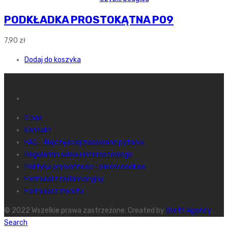
PODKŁADKA PROSTOKĄTNA P09
7,90
zł
Dodaj do koszyka
O nas
Kontakt
FAQ – Najczęściej zadawane pytania
Regulamin sklepu internetowego
Polityka prywatności i plików cookies
Formularz reklamacyjny
Formularz zwrotu
© 2022 Wszelkie prawa zastrzeżone. Created by
Swift Agency
.
Search