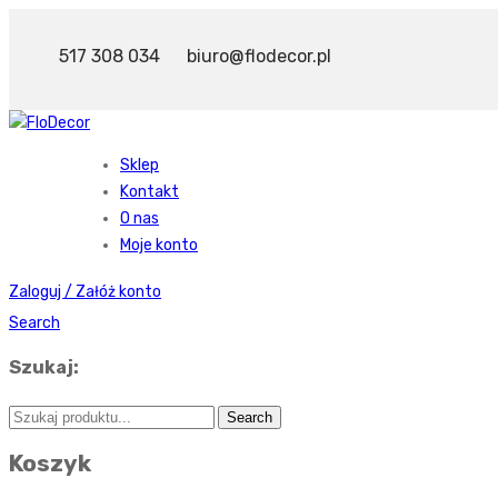
517 308 034
biuro@flodecor.pl
Sklep
Kontakt
O nas
Moje konto
Zaloguj / Załóż konto
Search
Szukaj:
Koszyk