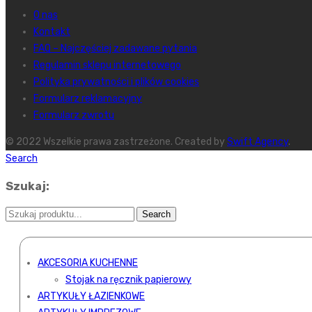
O nas
Kontakt
FAQ – Najczęściej zadawane pytania
Regulamin sklepu internetowego
Polityka prywatności i plików cookies
Formularz reklamacyjny
Formularz zwrotu
© 2022 Wszelkie prawa zastrzeżone. Created by
Swift Agency
.
Search
Szukaj:
AKCESORIA KUCHENNE
Stojak na ręcznik papierowy
ARTYKUŁY ŁAZIENKOWE