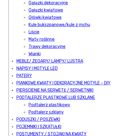
Gałązki dekoracyjne
Gałązki kwiatowe
Główki kwiatowe
Kule bukszpanowe/kule z mchu
Liście
Maty roślinne
Trawy dekoracyjne
Wianki
MEBLE/ ZEGARY/ LAMPY/ LUSTRA
NAPISY I MOTYLE LED
PATERY
PIANKOWE KWIATY I DEKORACYJNE MOTYLE – DIY
PIERŚCIENIE NA SERWETĘ / SERWETNIKI
PODTALERZE PLASTIKOWE LUB SZKLANE
Podtalerz plastikowy
Podtalerz szklany
PODUSZKI / POSZEWKI
POJEMNIKI I SZKATUŁKI
POSTUMENTY / STOJAKI NA KWIATY