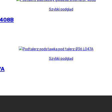
Szybki podgląd
P408B
Szybki podgląd
7A