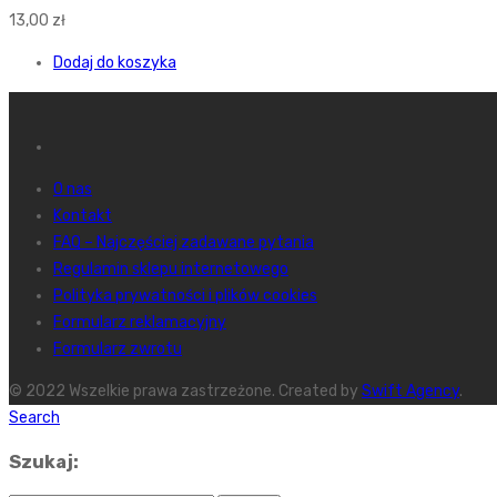
13,00
zł
Dodaj do koszyka
O nas
Kontakt
FAQ – Najczęściej zadawane pytania
Regulamin sklepu internetowego
Polityka prywatności i plików cookies
Formularz reklamacyjny
Formularz zwrotu
© 2022 Wszelkie prawa zastrzeżone. Created by
Swift Agency
.
Search
Szukaj: