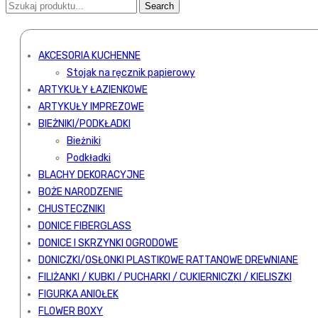
AKCESORIA KUCHENNE
Stojak na ręcznik papierowy
ARTYKUŁY ŁAZIENKOWE
ARTYKUŁY IMPREZOWE
BIEŻNIKI/PODKŁADKI
Bieżniki
Podkładki
BLACHY DEKORACYJNE
BOŻE NARODZENIE
CHUSTECZNIKI
DONICE FIBERGLASS
DONICE I SKRZYNKI OGRODOWE
DONICZKI/OSŁONKI PLASTIKOWE RATTANOWE DREWNIANE
FILIŻANKI / KUBKI / PUCHARKI / CUKIERNICZKI / KIELISZKI
FIGURKA ANIOŁEK
FLOWER BOXY