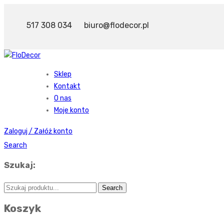
517 308 034
biuro@flodecor.pl
Sklep
Kontakt
O nas
Moje konto
Zaloguj / Załóż konto
Search
Szukaj:
Koszyk