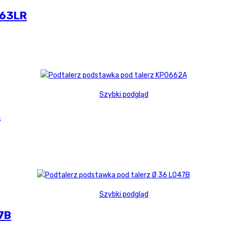
463LR
Szybki podgląd
A
Szybki podgląd
7B