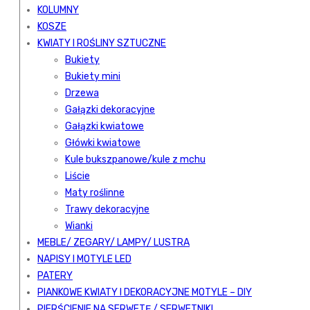
KOLUMNY
KOSZE
KWIATY I ROŚLINY SZTUCZNE
Bukiety
Bukiety mini
Drzewa
Gałązki dekoracyjne
Gałązki kwiatowe
Główki kwiatowe
Kule bukszpanowe/kule z mchu
Liście
Maty roślinne
Trawy dekoracyjne
Wianki
MEBLE/ ZEGARY/ LAMPY/ LUSTRA
NAPISY I MOTYLE LED
PATERY
PIANKOWE KWIATY I DEKORACYJNE MOTYLE – DIY
PIERŚCIENIE NA SERWETĘ / SERWETNIKI