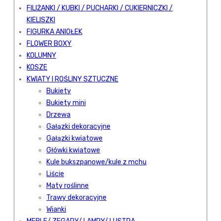
FILIŻANKI / KUBKI / PUCHARKI / CUKIERNICZKI /
KIELISZKI
FIGURKA ANIOŁEK
FLOWER BOXY
KOLUMNY
KOSZE
KWIATY I ROŚLINY SZTUCZNE
Bukiety
Bukiety mini
Drzewa
Gałązki dekoracyjne
Gałązki kwiatowe
Główki kwiatowe
Kule bukszpanowe/kule z mchu
Liście
Maty roślinne
Trawy dekoracyjne
Wianki