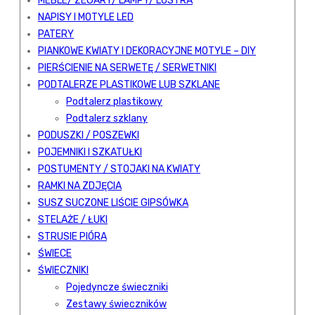
MEBLE/ ZEGARY/ LAMPY/ LUSTRA
NAPISY I MOTYLE LED
PATERY
PIANKOWE KWIATY I DEKORACYJNE MOTYLE – DIY
PIERŚCIENIE NA SERWETĘ / SERWETNIKI
PODTALERZE PLASTIKOWE LUB SZKLANE
Podtalerz plastikowy
Podtalerz szklany
PODUSZKI / POSZEWKI
POJEMNIKI I SZKATUŁKI
POSTUMENTY / STOJAKI NA KWIATY
RAMKI NA ZDJĘCIA
SUSZ SUCZONE LIŚCIE GIPSÓWKA
STELAŻE / ŁUKI
STRUSIE PIÓRA
ŚWIECE
ŚWIECZNIKI
Pojedyncze świeczniki
Zestawy świeczników