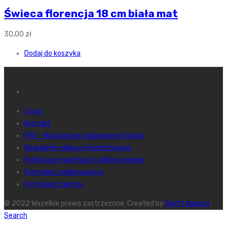
Świeca florencja 18 cm biała mat
30,00
zł
Dodaj do koszyka
O nas
Kontakt
FAQ – Najczęściej zadawane pytania
Regulamin sklepu internetowego
Polityka prywatności i plików cookies
Formularz reklamacyjny
Formularz zwrotu
© 2022 Wszelkie prawa zastrzeżone. Created by
Swift Agency
.
Search