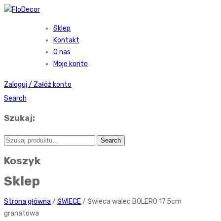
Sklep
Kontakt
O nas
Moje konto
Zaloguj / Załóż konto
Search
Szukaj:
Koszyk
Sklep
Strona główna
/
ŚWIECE
/ Świeca walec BOLERO 17,5cm
granatowa