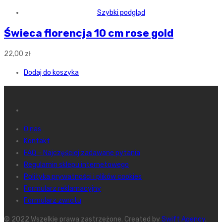
Szybki podgląd
Świeca florencja 10 cm rose gold
22,00
zł
Dodaj do koszyka
O nas
Kontakt
FAQ – Najczęściej zadawane pytania
Regulamin sklepu internetowego
Polityka prywatności i plików cookies
Formularz reklamacyjny
Formularz zwrotu
© 2022 Wszelkie prawa zastrzeżone. Created by
Swift Agency
.