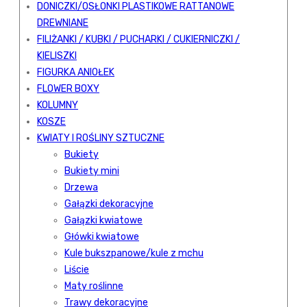
DONICZKI/OSŁONKI PLASTIKOWE RATTANOWE
DREWNIANE
FILIŻANKI / KUBKI / PUCHARKI / CUKIERNICZKI /
KIELISZKI
FIGURKA ANIOŁEK
FLOWER BOXY
KOLUMNY
KOSZE
KWIATY I ROŚLINY SZTUCZNE
Bukiety
Bukiety mini
Drzewa
Gałązki dekoracyjne
Gałązki kwiatowe
Główki kwiatowe
Kule bukszpanowe/kule z mchu
Liście
Maty roślinne
Trawy dekoracyjne