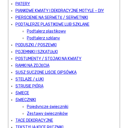
PATERY
PIANKOWE KWIATY I DEKORACYJNE MOTYLE – DIY
PIERŚCIENIE NA SERWETĘ / SERWETNIKI
PODTALERZE PLASTIKOWE LUB SZKLANE
Podtalerz plastikowy
Podtalerz szklany
PODUSZKI / POSZEWKI
POJEMNIKI I SZKATUŁKI
POSTUMENTY / STOJAKI NA KWIATY
RAMKI NA ZDJĘCIA
SUSZ SUCZONE LIŚCIE GIPSÓWKA
STELAŻE / ŁUKI
STRUSIE PIÓRA
ŚWIECE
ŚWIECZNIKI
Pojedyncze świeczniki
Zestawy świeczników
TACE DEKORACYJNE
TEKSTYLIA KOCE RĘCZNIKI