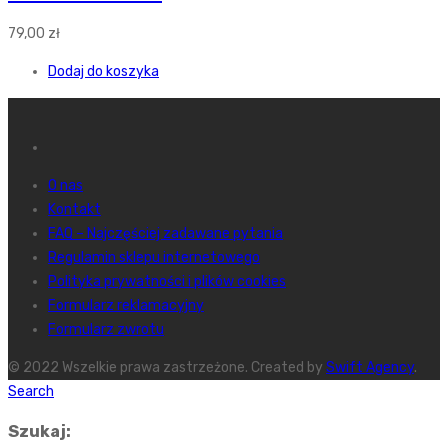
79,00
zł
Dodaj do koszyka
O nas
Kontakt
FAQ – Najczęściej zadawane pytania
Regulamin sklepu internetowego
Polityka prywatności i plików cookies
Formularz reklamacyjny
Formularz zwrotu
© 2022 Wszelkie prawa zastrzeżone. Created by
Swift Agency
.
Search
Szukaj: