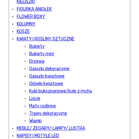
KIELISZKI
FIGURKA ANIOŁEK
FLOWER BOXY
KOLUMNY
KOSZE
KWIATY I ROŚLINY SZTUCZNE
Bukiety
Bukiety mini
Drzewa
Gałązki dekoracyjne
Gałązki kwiatowe
Główki kwiatowe
Kule bukszpanowe/kule z mchu
Liście
Maty roślinne
Trawy dekoracyjne
Wianki
MEBLE/ ZEGARY/ LAMPY/ LUSTRA
NAPISY I MOTYLE LED