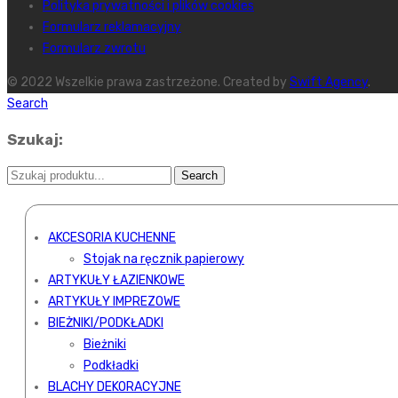
Polityka prywatności i plików cookies
Formularz reklamacyjny
Formularz zwrotu
© 2022 Wszelkie prawa zastrzeżone. Created by
Swift Agency
.
Search
Szukaj:
AKCESORIA KUCHENNE
Stojak na ręcznik papierowy
ARTYKUŁY ŁAZIENKOWE
ARTYKUŁY IMPREZOWE
BIEŻNIKI/PODKŁADKI
Bieżniki
Podkładki
BLACHY DEKORACYJNE