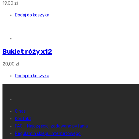
19,00
zł
Dodaj do koszyka
Bukiet róży x12
20,00
zł
Dodaj do koszyka
O nas
Kontakt
FAQ – Najczęściej zadawane pytania
Regulamin sklepu internetowego