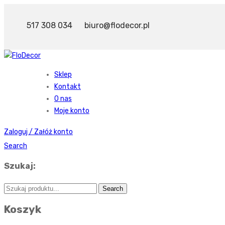
517 308 034
biuro@flodecor.pl
Sklep
Kontakt
O nas
Moje konto
Zaloguj / Załóż konto
Search
Szukaj:
Koszyk