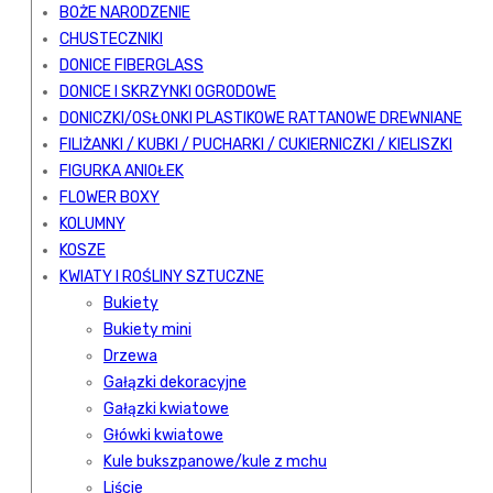
BOŻE NARODZENIE
CHUSTECZNIKI
DONICE FIBERGLASS
DONICE I SKRZYNKI OGRODOWE
DONICZKI/OSŁONKI PLASTIKOWE RATTANOWE DREWNIANE
FILIŻANKI / KUBKI / PUCHARKI / CUKIERNICZKI / KIELISZKI
FIGURKA ANIOŁEK
FLOWER BOXY
KOLUMNY
KOSZE
KWIATY I ROŚLINY SZTUCZNE
Bukiety
Bukiety mini
Drzewa
Gałązki dekoracyjne
Gałązki kwiatowe
Główki kwiatowe
Kule bukszpanowe/kule z mchu
Liście