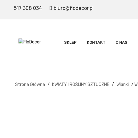
517 308 034
biuro@flodecor.pl
SKLEP
KONTAKT
O NAS
Strona Główna
/
KWIATY I ROŚLINY SZTUCZNE
/
Wianki
/ W