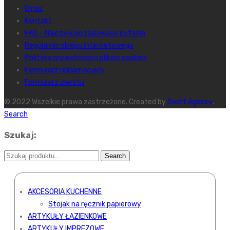
O nas
Kontakt
FAQ – Najczęściej zadawane pytania
Regulamin sklepu internetowego
Polityka prywatności i plików cookies
Formularz reklamacyjny
Formularz zwrotu
© 2022 Wszelkie prawa zastrzeżone. Created by
Swift Agency
.
Search
Szukaj:
AKCESORIA KUCHENNE
Stojak na ręcznik papierowy
ARTYKUŁY ŁAZIENKOWE
ARTYKUŁY IMPREZOWE