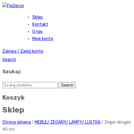
Sklep
Kontakt
O nas
Moje konto
Zaloguj / Załóż konto
Search
Szukaj:
Koszyk
Sklep
Strona główna
/
MEBLE/ ZEGARY/ LAMPY/ LUSTRA
/ Zegar okrągły
45 cm