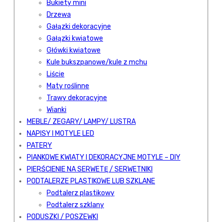
Bukiety mini
Drzewa
Gałązki dekoracyjne
Gałązki kwiatowe
Główki kwiatowe
Kule bukszpanowe/kule z mchu
Liście
Maty roślinne
Trawy dekoracyjne
Wianki
MEBLE/ ZEGARY/ LAMPY/ LUSTRA
NAPISY I MOTYLE LED
PATERY
PIANKOWE KWIATY I DEKORACYJNE MOTYLE – DIY
PIERŚCIENIE NA SERWETĘ / SERWETNIKI
PODTALERZE PLASTIKOWE LUB SZKLANE
Podtalerz plastikowy
Podtalerz szklany
PODUSZKI / POSZEWKI